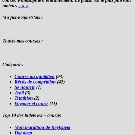
course. Philosophie d’entraînement: Le plaisir est le plus puissant
moteur.
» » »
Ma fiche Sportstats :
Toutes mes courses :
Catégories
Course au quotidien
(93)
Récits de compétition
(42)
Se nourrir
(7)
Trail
(3)
Triathlon
(2)
Voyager et courir
(11)
Top 10 des billets les + courus
Mon marathon de Reykjavik
Dig deep