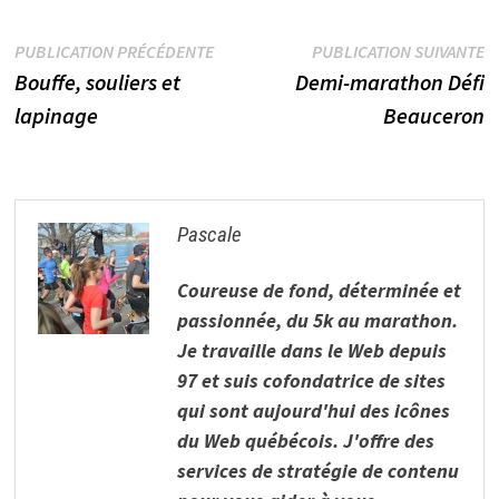
Navigation
Publication
P
PUBLICATION PRÉCÉDENTE
PUBLICATION SUIVANTE
précédente :
s
Bouffe, souliers et
Demi-marathon Défi
de
lapinage
Beauceron
l’article
Pascale
Coureuse de fond, déterminée et
passionnée, du 5k au marathon.
Je travaille dans le Web depuis
97 et suis cofondatrice de sites
qui sont aujourd'hui des icônes
du Web québécois. J'offre des
services de stratégie de contenu