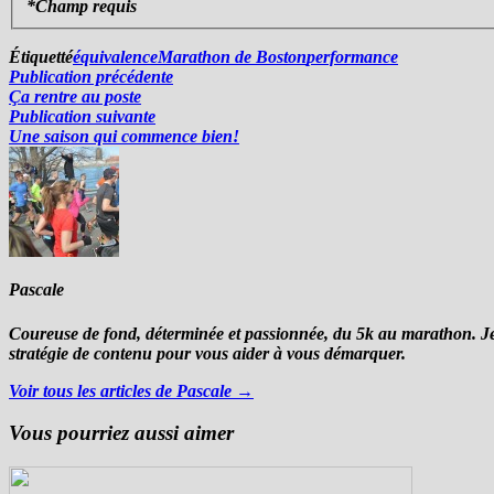
*
Champ requis
Étiquetté
équivalence
Marathon de Boston
performance
Navigation
Publication
Publication précédente
précédente :
Ça rentre au poste
de
Publication
Publication suivante
l’article
suivante :
Une saison qui commence bien!
Pascale
Coureuse de fond, déterminée et passionnée, du 5k au marathon. Je t
stratégie de contenu pour vous aider à vous démarquer.
Voir tous les articles de Pascale →
Vous pourriez aussi aimer