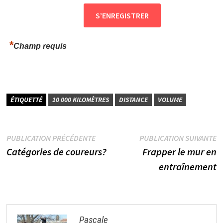
*
Champ requis
ÉTIQUETTÉ
10 000 KILOMÈTRES
DISTANCE
VOLUME
Navigation
Publication
P
PUBLICATION PRÉCÉDENTE
PUBLICATION SUIVANTE
précédente :
s
Catégories de coureurs?
Frapper le mur en
de
entraînement
l’article
Pascale