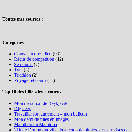
Toutes mes courses :
Catégories
Course au quotidien
(93)
Récits de compétition
(42)
Se nourrir
(7)
Trail
(3)
Triathlon
(2)
Voyager et courir
(11)
Top 10 des billets les + courus
Mon marathon de Reykjavik
Dig deep
Travailler fort autrement – mon bulletin
Mon demi de filles en images
Marathon du Manitoba
21k de Drummondville, beaucoup de photos, des surprises de