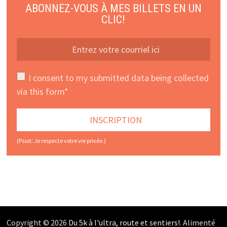
ABONNEZ-VOUS À MES BILLETS EN UN
CLIC!
I consent to my submitted data being collected
via this form*
(Pssst: Je respecte votre vie privée.)
Copyright © 2026
Du 5k à l'ultra, route et sentiers!
. Alimenté