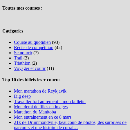
Toutes mes courses :
Catégories
Course au quotidien
(93)
Récits de compétition
(42)
Se nourrir
(7)
Trail
(3)
Triathlon
(2)
Voyager et courir
(11)
Top 10 des billets les + courus
Mon marathon de Reykjavik
Dig deep
Travailler fort autrement – mon bulletin
Mon demi de filles en images
Marathon du Manitoba
Mon entraînement en ce 8 mars
21k de Drummondville, beaucoup de photos, des surprises de
parcours et une histoire de corral…