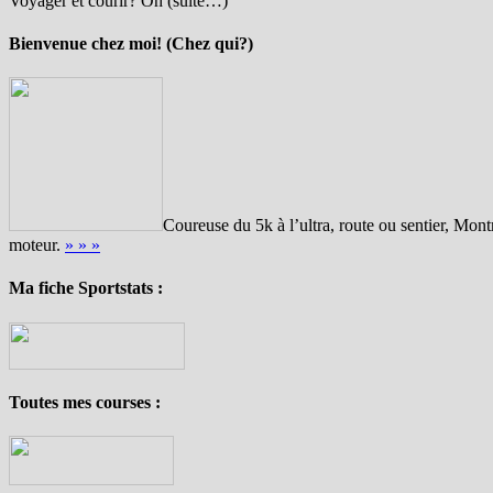
Voyager et courir? Oh (suite…)
Bienvenue chez moi! (Chez qui?)
Coureuse du 5k à l’ultra, route ou sentier, Montr
moteur.
» » »
Ma fiche Sportstats :
Toutes mes courses :