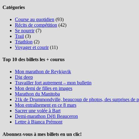
Catégories
Course au quotidien
(93)
Récits de compétition
(42)
Se nourrir
(7)
Trail
(3)
Triathlon
(2)
Voyager et courir
(11)
Top 10 des billets les + courus
Mon marathon de Reykjavik
Dig deep
Travailler fort autrement – mon bulletin
Mon demi de filles en images
Marathon du Manitoba
21k de Drummondville, beaucoup de photos, des surprises de pa
Mon entraînement en ce 8 mars
Sacrer une volée à Bart
Demi-marathon Défi Beauceron
Lettre à Bianca Prémont
Abonnez-vous à mes billets en un clic!