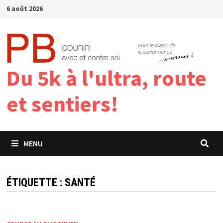
Passer
6 août 2026
au
contenu
Du 5k à l'ultra, route
et sentiers!
MENU
ÉTIQUETTE :
SANTÉ